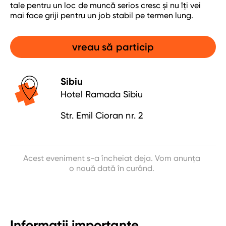
html & css
tale pentru un loc de muncă serios cresc și nu îți vei
mai face griji pentru un job stabil pe termen lung.
angular
baze de date
vreau să particip
finanțare
Sibiu
despre
Hotel Ramada
Sibiu
despre noi
Str. Emil Cioran nr. 2
absolvenţii noştri
contact
garantia de angajare
Acest eveniment s-a încheiat deja. Vom anunța
o nouă dată în curând.
blog
sfat de carieră
Informații importante