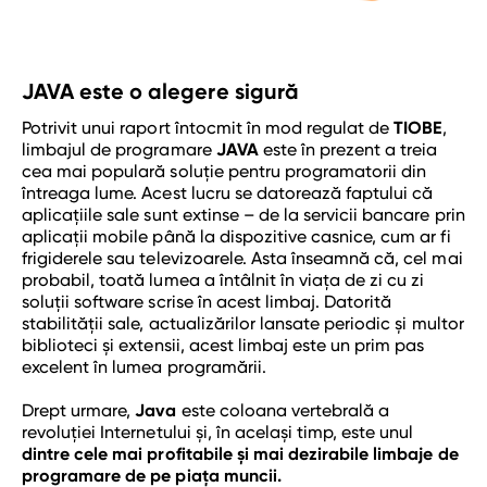
JAVA este o alegere sigură
Potrivit unui raport întocmit în mod regulat de
TIOBE
,
limbajul de programare
JAVA
este în prezent a treia
cea mai populară soluție pentru programatorii din
întreaga lume. Acest lucru se datorează faptului că
aplicațiile sale sunt extinse – de la servicii bancare prin
aplicații mobile până la dispozitive casnice, cum ar fi
frigiderele sau televizoarele. Asta înseamnă că, cel mai
probabil, toată lumea a întâlnit în viața de zi cu zi
soluții software scrise în acest limbaj. Datorită
stabilității sale, actualizărilor lansate periodic și multor
biblioteci și extensii, acest limbaj este un prim pas
excelent în lumea programării.
Drept urmare,
Java
este coloana vertebrală a
revoluției Internetului și, în același timp, este unul
dintre cele mai profitabile și mai dezirabile limbaje de
programare de pe piața muncii.