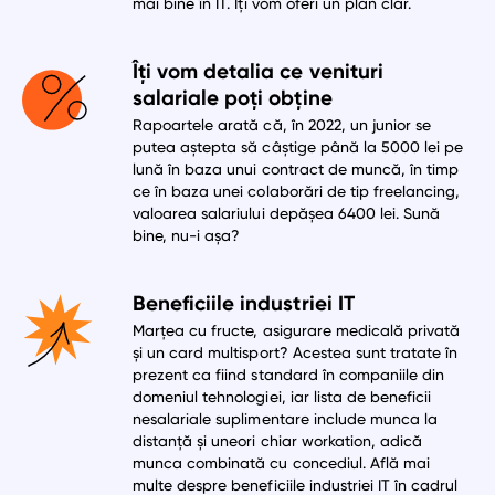
mai bine în IT. Îți vom oferi un plan clar.
Îți vom detalia ce venituri
salariale poți obține
Rapoartele arată că, în 2022, un junior se
putea aștepta să câștige până la 5000 lei pe
lună în baza unui contract de muncă, în timp
ce în baza unei colaborări de tip freelancing,
valoarea salariului depășea 6400 lei. Sună
bine, nu-i așa?
Beneficiile industriei IT
Marțea cu fructe, asigurare medicală privată
și un card multisport? Acestea sunt tratate în
prezent ca fiind standard în companiile din
domeniul tehnologiei, iar lista de beneficii
nesalariale suplimentare include munca la
distanță și uneori chiar workation, adică
munca combinată cu concediul. Află mai
multe despre beneficiile industriei IT în cadrul