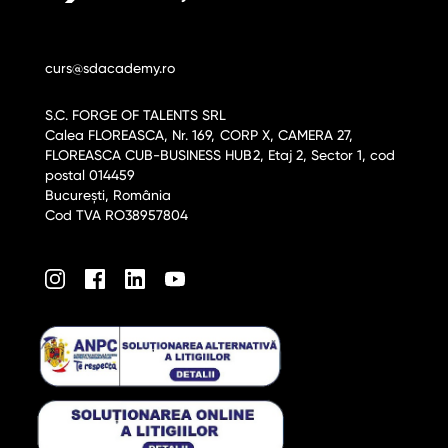
curs@sdacademy.ro
S.C. FORGE OF TALENTS SRL
Calea FLOREASCA, Nr. 169, CORP X, CAMERA 27,
FLOREASCA CUB-BUSINESS HUB2, Etaj 2, Sector 1, cod
postal 014459
București, România
Cod TVA RO38957804
am
acebook
LinkedIn
Youtube