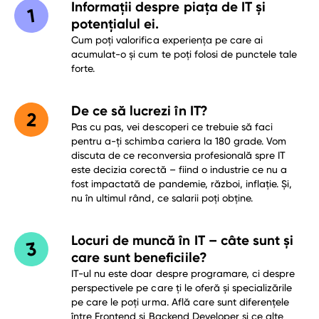
Informații despre piața de IT și
potențialul ei.
Cum poți valorifica experiența pe care ai
acumulat-o și cum te poți folosi de punctele tale
forte.
De ce să lucrezi în IT?
Pas cu pas, vei descoperi ce trebuie să faci
pentru a-ți schimba cariera la 180 grade.
Vom
discuta de ce reconversia profesională spre IT
este decizia corectă – fiind o industrie ce nu a
fost impactată de pandemie, război, inflație. Și,
nu în ultimul rând, ce salarii poți obține.
Locuri de muncă în IT – câte sunt și
care sunt beneficiile?
IT-ul nu este doar despre programare, ci despre
perspectivele pe care ți le oferă și specializările
pe care le poți urma. Află care sunt diferențele
între Frontend și Backend Developer și ce alte