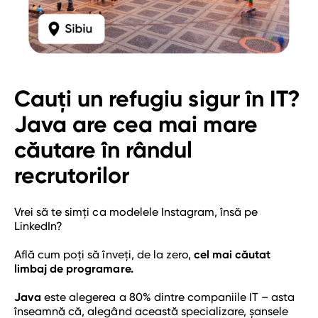
curs python
curs software tester
curs data science
curs java
Cauţi un refugiu sigur în IT?
curs javascript
Java are cea mai mare
curs ux/ui
căutare în rândul
competențe
recrutorilor
modul curs qa tester
Vrei să te simți ca modelele Instagram, însă pe
web development
LinkedIn?
web design
Află cum poți să înveți, de la zero,
cel mai căutat
full stack developer
limbaj de programare.
back-end-developer
Java
este alegerea a 80% dintre companiile IT – asta
front-end-developer
înseamnă că, alegând această specializare, șansele