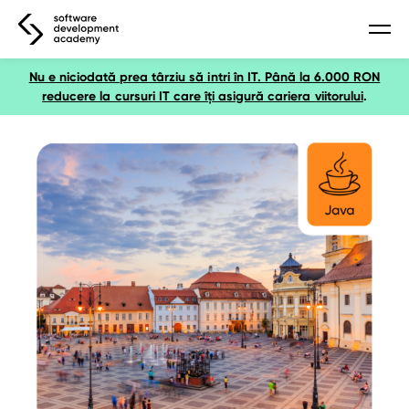
Nu e niciodată prea târziu să intri în IT. Până la 6.000 RON
webinar gratuit
reducere la cursuri IT care îți asigură cariera viitorului
.
webinar – bazele-utilizării-ai
webinar – inteligență artificială
webinar – python
webinar software tester
webinar – javascript
webinar – data science
webinar – ux/ui
cursuri
curs bazele utilizării ai
curs inteligență artificială