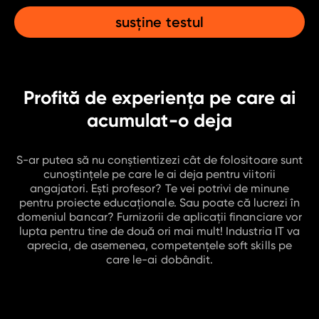
html & css
susține testul
angular
baze de date
finanțare
Profită de experiența pe care ai
acumulat-o deja
despre
despre noi
S-ar putea să nu conştientizezi cât de folositoare sunt
absolvenţii noştri
cunoștințele pe care le ai deja pentru viitorii
contact
angajatori. Eşti profesor? Te vei potrivi de minune
pentru proiecte educaționale. Sau poate că lucrezi în
garantia de angajare
domeniul bancar? Furnizorii de aplicații financiare vor
lupta pentru tine de două ori mai mult! Industria IT va
aprecia, de asemenea, competenţele soft skills pe
blog
care le-ai dobândit.
sfat de carieră