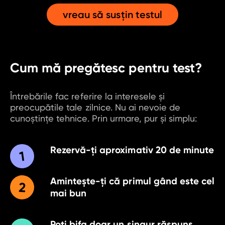
vreau să susţin testul
Garantia de
Cum mă pregătesc pentru test?
angajare
Întrebările fac referire la interesele și
preocupătile tale zilnice. Nu ai nevoie de
cunoștințe tehnice. Prin urmare, pur și simplu:
Rezervă-ţi aproximativ 20 de minute
Aminteşte-ţi că primul gând este cel
mai bun
Poţi bifa doar un singur răspuns