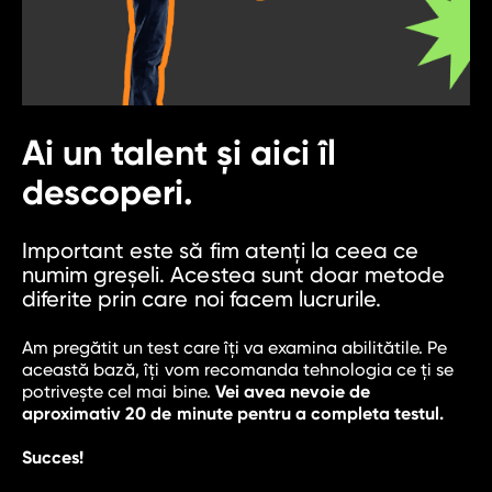
curs python
curs software tester
curs data science
curs java
Ai un talent și aici îl
curs javascript
descoperi.
curs ux/ui
Important este să fim atenți la ceea ce
competențe
numim greșeli. Acestea sunt doar metode
diferite prin care noi facem lucrurile.
modul curs qa tester
web development
Am pregătit un test care îţi va examina abilitătile. Pe
web design
această bază, îţi vom recomanda tehnologia ce ţi se
potrivește cel mai bine.
Vei avea nevoie de
full stack developer
aproximativ 20 de minute pentru a completa testul.
back-end-developer
Succes!
front-end-developer