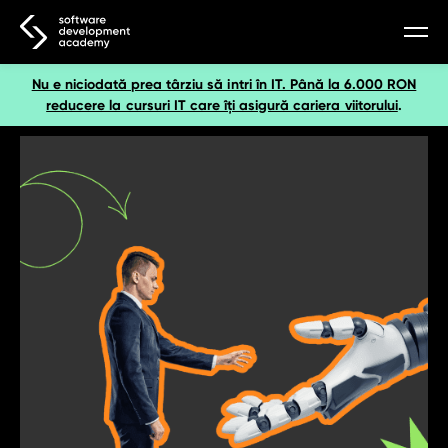
Nu e niciodată prea târziu să intri în IT. Până la 6.000 RON
webinar gratuit
reducere la cursuri IT care îți asigură cariera viitorului
.
webinar – bazele-utilizării-ai
webinar – inteligență artificială
webinar – python
webinar software tester
webinar – javascript
webinar – data science
webinar – ux/ui
cursuri
curs bazele utilizării ai
curs inteligență artificială