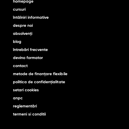
homepage
cursuri
întâlniri informative
despre noi
absolvenţi
blog
întrebări frecvente
devino formator
contact
metode de finanţare flexibile
politica de confidențialitate
setari cookies
anpc
reglementări
termeni si conditii