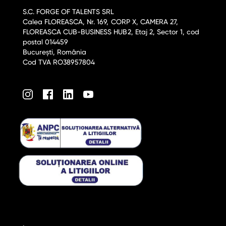
S.C. FORGE OF TALENTS SRL
Calea FLOREASCA, Nr. 169, CORP X, CAMERA 27,
FLOREASCA CUB-BUSINESS HUB2, Etaj 2, Sector 1, cod
postal 014459
București, România
Cod TVA RO38957804
am
acebook
LinkedIn
Youtube