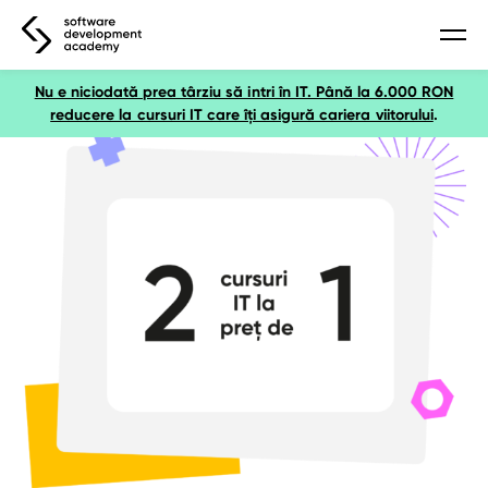
Nu e niciodată prea târziu să intri în IT. Până la 6.000 RON
webinar gratuit
reducere la cursuri IT care îți asigură cariera viitorului
.
webinar – bazele-utilizării-ai
webinar – inteligență artificială
webinar – python
webinar software tester
webinar – javascript
webinar – data science
webinar – ux/ui
cursuri
curs bazele utilizării ai
curs inteligență artificială