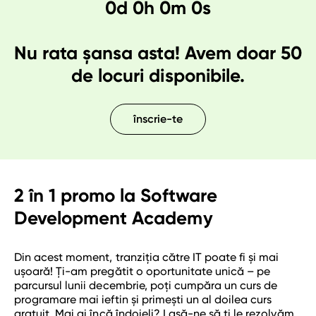
0d 0h 0m 0s
html & css
angular
baze de date
Nu rata șansa asta! Avem doar 50
de locuri disponibile.
finanțare
despre
înscrie-te
despre noi
absolvenţii noştri
contact
2 în 1 promo la Software
garantia de angajare
Development Academy
blog
Din acest moment, tranziția către IT poate fi și mai
ușoară! Ți-am pregătit o oportunitate unică – pe
sfat de carieră
parcursul lunii decembrie, poți cumpăra un curs de
programare mai ieftin și primești un al doilea curs
gratuit. Mai ai încă îndoieli? Lasă-ne să ți le rezolvăm.