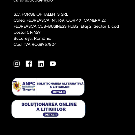
S.C. FORGE OF TALENTS SRL
Calea FLOREASCA, Nr. 169, CORP X, CAMERA 27,
FLOREASCA CUB-BUSINESS HUB2, Etaj 2, Sector 1, cod
postal 014459
București, România
Cod TVA RO38957804
am
acebook
LinkedIn
Youtube