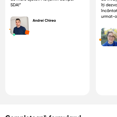
SDA!”
îți dezv
încânta
urmat-o 
Andrei Chirea