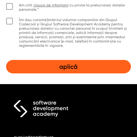
Am citit
clauza de informații
cu privire la prelucrarea datelor
personale.*
Îmi dau consimțământul voluntar companiilor din Grupul
Codecool și Grupul Software Development Academy pentru
prelucrarea datelor cu caracter personal în scopul trimiterii și
primirii de informații comerciale, adică informații despre
produse, servicii, promoții, știri și evenimente prin intermediul
comunicării electronice (e-mail, telefon) în conformitate cu
reglementările în vigoare.
curs@sdacademy.ro