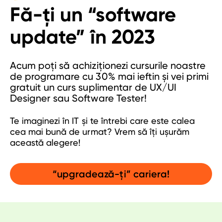
Fă-ți un “software
curs python
update” în 2023
curs software tester
curs data science
curs java
Acum poți să achiziționezi cursurile noastre
curs javascript
de programare cu 30% mai ieftin și vei primi
gratuit un curs suplimentar de UX/UI
curs ux/ui
Designer sau Software Tester!
competențe
Te imaginezi în IT și te întrebi care este calea
cea mai bună de urmat? Vrem să îți ușurăm
modul curs qa tester
această alegere!
web development
web design
“upgradează-ți” cariera!
full stack developer
back-end-developer
front-end-developer