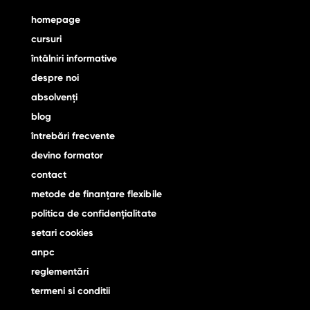
homepage
cursuri
întâlniri informative
despre noi
absolvenţi
blog
întrebări frecvente
devino formator
contact
metode de finanţare flexibile
politica de confidențialitate
setari cookies
anpc
reglementări
termeni si conditii