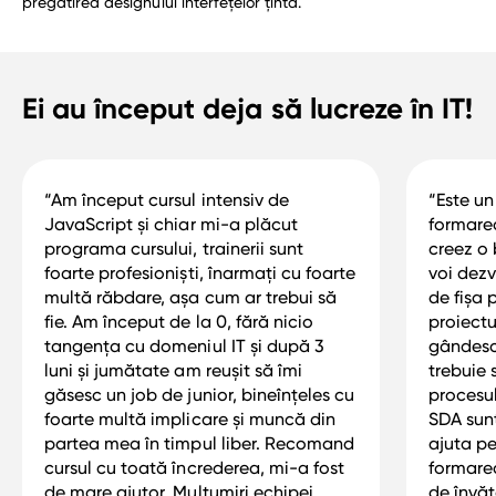
pregătirea designului interfețelor țintă.
Ei au început deja să lucreze în IT!
“Am început cursul intensiv de
“Este un
JavaScript şi chiar mi-a plăcut
formarea
programa cursului, trainerii sunt
creez o 
foarte profesionişti, înarmaţi cu foarte
voi dezv
multă răbdare, aşa cum ar trebui să
de fișa 
fie. Am început de la 0, fără nicio
proiectu
tangenţa cu domeniul IT şi după 3
gândesc
luni şi jumătate am reuşit să îmi
trebuie 
găsesc un job de junior, bineînţeles cu
procesul
foarte multă implicare și muncă din
SDA sunt
partea mea în timpul liber. Recomand
ajuta pe
cursul cu toată încrederea, mi-a fost
formare
de mare ajutor. Mulţumiri echipei
de învăț