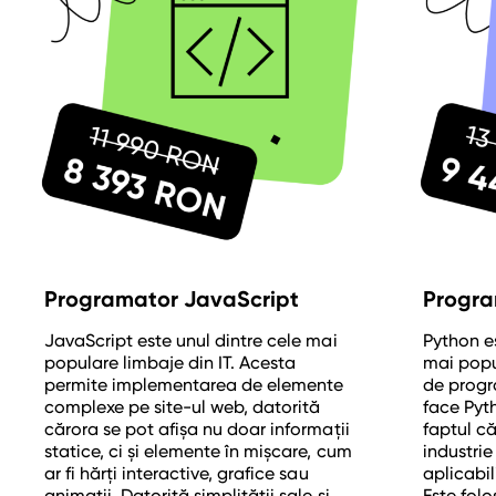
Programator JavaScript
Progra
JavaScript este unul dintre cele mai
Python es
populare limbaje din IT. Acesta
mai popul
permite implementarea de elemente
de progr
complexe pe site-ul web, datorită
face Pyt
cărora se pot afișa nu doar informații
faptul că
statice, ci și elemente în mișcare, cum
industrie
ar fi hărți interactive, grafice sau
aplicabil
animații. Datorită simplității sale și
Este fol