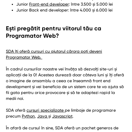
Junior
Front-end developer
: între 3.500 și 5.000 lei
Junior Back end developer: între 4.000 și 6.000 lei
Ești pregătit pentru viitorul tău ca
Programator Web?
SDA îți oferă cursuri cu ajutorul cărora poți deveni
Programator Web.
În cadrul cursurilor noastre vei învăța să dezvolți site-uri și
aplicații de la 0! Acestea durează doar câteva luni și îți oferă
o imagine de ansamblu a ceea ce înseamnă front end
development și vei beneficia de un sistem care te va ajuta să
fii gata pentru orice provocare și să te adaptezi rapid la
medii noi.
SDA oferă
cursuri specializate
pe limbaje de programare
precum
Python
,
Java
și
Javascript
.
În afară de cursul în sine, SDA oferă un pachet generos de