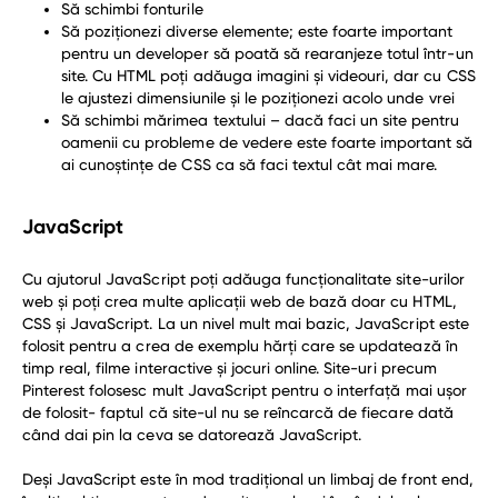
Să schimbi fonturile
Să poziționezi diverse elemente; este foarte important
pentru un developer să poată să rearanjeze totul într-un
site. Cu HTML poți adăuga imagini și videouri, dar cu CSS
le ajustezi dimensiunile și le poziționezi acolo unde vrei
Să schimbi mărimea textului – dacă faci un site pentru
oamenii cu probleme de vedere este foarte important să
ai cunoștințe de CSS ca să faci textul cât mai mare.
JavaScript
Cu ajutorul JavaScript poți adăuga funcționalitate site-urilor
web și poți crea multe aplicații web de bază doar cu HTML,
CSS și JavaScript. La un nivel mult mai bazic, JavaScript este
folosit pentru a crea de exemplu hărți care se updatează în
timp real, filme interactive și jocuri online. Site-uri precum
Pinterest folosesc mult JavaScript pentru o interfață mai ușor
de folosit- faptul că site-ul nu se reîncarcă de fiecare dată
când dai pin la ceva se datorează JavaScript.
Deși JavaScript este în mod tradițional un limbaj de front end,