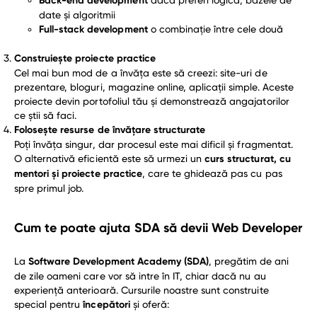
Back-end development
date și algoritmii
Full-stack development
o combinație între cele două
Construiește proiecte practice
Cel mai bun mod de a învăța este să creezi: site-uri de
prezentare, bloguri, magazine online, aplicații simple. Aceste
proiecte devin portofoliul tău și demonstrează angajatorilor
ce știi să faci.
Folosește resurse de învățare structurate
Poți învăța singur, dar procesul este mai dificil și fragmentat.
O alternativă eficientă este să urmezi un
curs structurat, cu
mentori și proiecte practice
, care te ghidează pas cu pas
spre primul job.
Cum te poate ajuta SDA să devii Web Developer
La
Software Development Academy (SDA)
, pregătim de ani
de zile oameni care vor să intre în IT, chiar dacă nu au
experiență anterioară. Cursurile noastre sunt construite
special pentru
începători
și oferă: