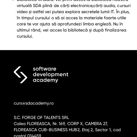
virtuală SDA plină de cărţi electronice,cărţi audio, cursuri
video şi astfel vei putea explora secretele lumii IT. În plus,
în timpul cursului o să ai acces la materiale foarte utile
care te vor ajuta să aprofundezi limba engleză. Nu în
ultimul rând, vei acces la bibliotecă şi după finalizarea
cursului.
curs@sdacademy.ro
S.C. FORGE OF TALENTS SRL
Calea FLOREASCA, Nr. 169, CORP X, CAMERA 27,
FLOREASCA CUB-BUSINESS HUB2, Etaj 2, Sector 1, cod
postal 014459