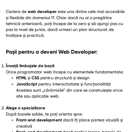
Cariera de
web developer
este una dintre cele mai accesibile
și flexibile din domeniul IT. Chiar dacă nu ai o pregătire
tehnică anterioară, poți începe de la zero și să ajungi pas cu
pas la nivel de junior, dacă urmezi un plan structurat de
învățare și practică.
Pașii pentru a deveni Web Developer:
Învață limbajele de bază
Orice programator web începe cu elementele fundamentale:
HTML
și
CSS
pentru structură și design
JavaScript
pentru interactivitate și funcționalități
Acestea sunt „cărămizile” din care se construiește orice
site sau aplicație web.
Alege o specializare
După bazele solide, te poți orienta spre:
Front-end development
dacă îți place partea vizuală și
creativă
dacă preferi logica, bazele de