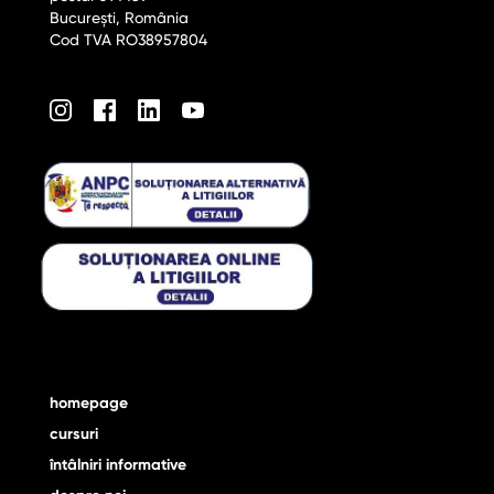
București, România
Cod TVA RO38957804
am
acebook
LinkedIn
Youtube
homepage
cursuri
întâlniri informative