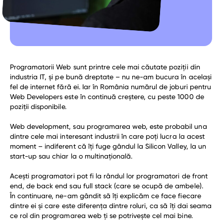
curs python
curs software tester
curs data science
curs java
Programatorii Web sunt printre cele mai căutate poziții din
curs javascript
industria IT, și pe bună dreptate – nu ne-am bucura în același
fel de internet fără ei. Iar în România numărul de joburi pentru
curs ux/ui
Web Developers este în continuă creștere, cu peste 1000 de
poziții disponibile.
competențe
Web development, sau programarea web, este probabil una
modul curs qa tester
dintre cele mai interesant industrii în care poți lucra la acest
moment – indiferent că îți fuge gândul la Silicon Valley, la un
web development
start-up sau chiar la o multinațională.
web design
Acești programatori pot fi la rândul lor programatori de front
full stack developer
end, de back end sau full stack (care se ocupă de ambele).
back-end-developer
În continuare, ne-am gândit să îți explicăm ce face fiecare
dintre ei și care este diferența dintre roluri, ca să îți dai seama
front-end-developer
ce rol din programarea web ți se potrivește cel mai bine.