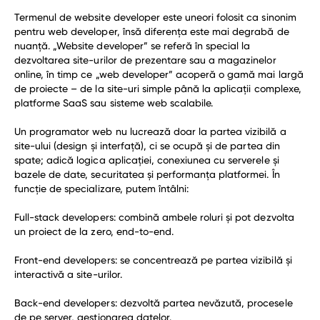
Termenul de website developer este uneori folosit ca sinonim
pentru web developer, însă diferența este mai degrabă de
nuanță. „Website developer” se referă în special la
dezvoltarea site-urilor de prezentare sau a magazinelor
online, în timp ce „web developer” acoperă o gamă mai largă
Garantia de
de proiecte – de la site-uri simple până la aplicații complexe,
angajare
platforme SaaS sau sisteme web scalabile.
Un programator web nu lucrează doar la partea vizibilă a
site-ului (design și interfață), ci se ocupă și de partea din
spate; adică logica aplicației, conexiunea cu serverele și
bazele de date, securitatea și performanța platformei. În
funcție de specializare, putem întâlni:
Full-stack developers: combină ambele roluri și pot dezvolta
un proiect de la zero, end-to-end.
Front-end developers: se concentrează pe partea vizibilă și
interactivă a site-urilor.
Back-end developers: dezvoltă partea nevăzută, procesele
de pe server, gestionarea datelor.