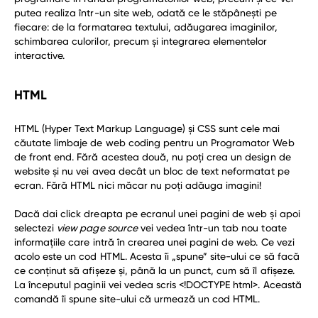
putea realiza într-un site web, odată ce le stăpânești pe
fiecare: de la formatarea textului, adăugarea imaginilor,
schimbarea culorilor, precum și integrarea elementelor
interactive.
HTML
HTML (Hyper Text Markup Language) și CSS sunt cele mai
căutate limbaje de web coding pentru un Programator Web
de front end. Fără acestea două, nu poți crea un design de
website și nu vei avea decât un bloc de text neformatat pe
ecran. Fără HTML nici măcar nu poți adăuga imagini!
Dacă dai click dreapta pe ecranul unei pagini de web și apoi
selectezi
view page source
vei vedea într-un tab nou toate
informațiile care intră în crearea unei pagini de web. Ce vezi
acolo este un cod HTML. Acesta îi „spune” site-ului ce să facă
ce conținut să afișeze și, până la un punct, cum să îl afișeze.
La începutul paginii vei vedea scris <!DOCTYPE html>. Această
comandă îi spune site-ului că urmează un cod HTML.