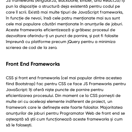
JS frameworks (AngularJS, Backbone, Ember, and ReactJS) îți
pun la dispoziție o structură deja existentă pentru codul pe
care îl scrii. Există mai multe tipuri de JavaScript frameworks,
în funcție de nevoi, însă cele patru menționate mai sus sunt
cele mai populare căutări menționate în anunțurile de joburi.
Aceste frameworks eficientizează și grăbesc procesul de
dezvoltare oferindu-ți un punct de pornire, și pot fi folosite
împreună cu platforme precum jQuery pentru a minimiza
scrierea de cod de la zero.
Front End Frameworks
CSS și front end frameworks (cel mai popular dintre acestea
fiind Bootstrap) fac pentru CSS ce face JS Frameworks pentru
JavaScript: îți oferă niște puncte de pornire pentru
eficientizarea procesului. Din moment ce la CSS pornești de
multe ori cu aceleași elemente indiferent de proiect, un
framework care le definește este foarte folositor. Majoritatea
anunțurilor de joburi pentru Programator Web de front end se
așteaptă să știi cum funcționează aceste frameworks și cum
să le folosești.