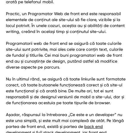
arată pe telefonul mobil.
Practic, un Programator Web de front end este responsabil
elementele de conținut ale site-ului să fie clare, vizibile și la
locul potrivit. În unele cazuri, aceștia au și abilități de content
writing, creând în același timp și conținutul site-ului.
Programatorii web de front end se asigură că toate culorile
site-ului sunt potrivite, mai ales cele care conțin text, culorile
de fundal și titlurile. Cei mai buni programatori web de front
end au și cunoștințe de design, putând astfel să modifice
diverse aspecte pe parcurs.
Nu în ultimul rând, se asigură că toate linkurile sunt formatate
corect, că toate butoanele funcționează corect și că site-ul
este funcțional și că arată bine. De multe ori, tot ei sunt
responsabili și de designul versiunii de mobil a site-ului, dar și
de funcționarea acestuia pe toate tipurile de browser.
Așadar, răspunsul la întrebarea „Ce este e un developer” nu
este una simplă, și este mult mai complexă de atât. Pe lângă
partea de front end, există și partea de
back end
development
și
full stack
development, iar
front end