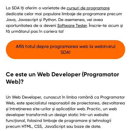
html & css
La SDA îți oferim o varietate de
cursuri de programare
angular
dedicate celor mai populare limbaje de programare precum
baze de date
Java, Javascript și Python. De asemenea, vei avea
oportunitatea de a deveni
Software Tester
. Înscrie-te acum și
fă următorul pas în cariera ta!
finanțare
Află totul depre programarea web la webinarul
despre
SDA!
despre noi
absolvenţii noştri
Ce este un Web Developer (Programator
contact
Web)?
garantia de angajare
Un Web Developer, cunoscut în limba română ca Programator
blog
Web, este specialistul responsabil de proiectarea, dezvoltarea
și întreținerea site-urilor și aplicațiilor web. Practic, un web
developer transformă un design static într-un website
sfat de carieră
funcțional, folosind limbaje de programare și tehnologii
precum HTML, CSS, JavaScript sau baze de date.