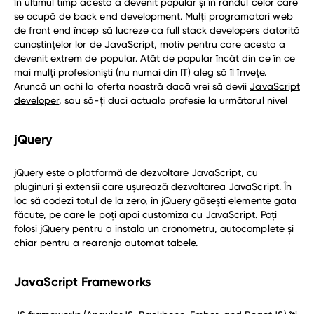
în ultimul timp acesta a devenit popular și în rândul celor care
se ocupă de back end development. Mulți programatori web
de front end încep să lucreze ca full stack developers datorită
cunoștințelor lor de JavaScript, motiv pentru care acesta a
devenit extrem de popular. Atât de popular încât din ce în ce
mai mulți profesioniști (nu numai din IT) aleg să îl învețe.
Aruncă un ochi la oferta noastră dacă vrei să devii
JavaScript
developer
, sau să-ți duci actuala profesie la următorul nivel
jQuery
jQuery este o platformă de dezvoltare JavaScript, cu
pluginuri și extensii care ușurează dezvoltarea JavaScript. În
loc să codezi totul de la zero, în jQuery găsești elemente gata
făcute, pe care le poți apoi customiza cu JavaScript. Poți
folosi jQuery pentru a instala un cronometru, autocomplete și
chiar pentru a rearanja automat tabele.
JavaScript Frameworks