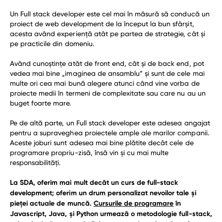
Un Full stack developer este cel mai în măsură să conducă un
proiect de web development de la început la bun sfârșit,
acesta având experiență atât pe partea de strategie, cât și
pe practicile din domeniu.
Având cunoștințe atât de front end, cât și de back end, pot
vedea mai bine „imaginea de ansamblu” și sunt de cele mai
multe ori cea mai bună alegere atunci când vine vorba de
proiecte medii în termeni de complexitate sau care nu au un
buget foarte mare.
Pe de altă parte, un Full stack developer este adesea angajat
pentru a supraveghea proiectele ample ale marilor companii.
Aceste joburi sunt adesea mai bine plătite decât cele de
programare propriu-zisă, însă vin și cu mai multe
responsabilități.
La SDA, oferim mai mult decât un curs de full-stack
development; oferim un drum personalizat nevoilor tale și
pieței actuale de muncă.
Cursurile de programare
în
Javascript, Java, și Python urmează o metodologie full-stack,