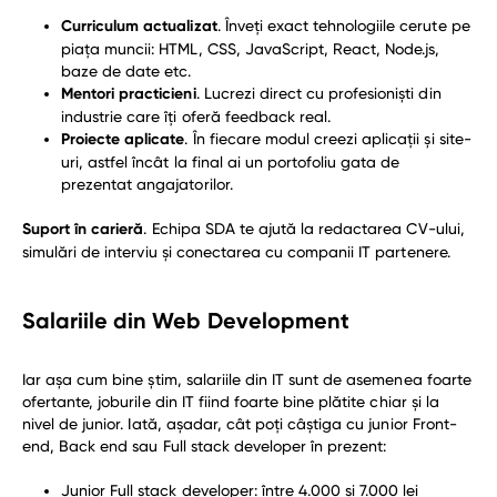
Curriculum actualizat
. Înveți exact tehnologiile cerute pe
piața muncii: HTML, CSS, JavaScript, React, Node.js,
baze de date etc.
Mentori practicieni
. Lucrezi direct cu profesioniști din
industrie care îți oferă feedback real.
Proiecte aplicate
. În fiecare modul creezi aplicații și site-
uri, astfel încât la final ai un portofoliu gata de
prezentat angajatorilor.
Suport în carieră
. Echipa SDA te ajută la redactarea CV-ului,
simulări de interviu și conectarea cu companii IT partenere.
Salariile din Web Development
Iar așa cum bine știm, salariile din IT sunt de asemenea foarte
ofertante, joburile din IT fiind foarte bine plătite chiar și la
nivel de junior. Iată, așadar, cât poți câștiga cu junior Front-
end, Back end sau Full stack developer în prezent:
Junior Full stack developer: între 4.000 și 7.000 lei