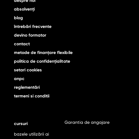
despre noi
absolvenţi
blog
întrebări frecvente
devino formator
contact
metode de finanţare flexibile
politica de confidențialitate
setari cookies
anpc
reglementări
termeni si conditii
Garantia de angajare
cursuri
bazele utilizării ai