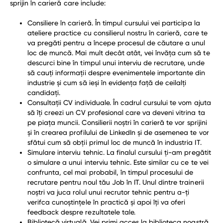
sprijin în carieră care include:
Consiliere în carieră. În timpul cursului vei participa la
ateliere practice cu consilierul nostru în carieră, care te
va pregăti pentru a începe procesul de căutare a unul
loc de muncă. Mai mult decât atât, vei învăţa cum să te
descurci bine în timpul unui interviu de recrutare, unde
să cauţi informaţii despre evenimentele importante din
industrie şi cum să ieşi în evidenţa faţă de ceilalţi
candidaţi.
Consultații CV individuale. În cadrul cursului te vom ajuta
să îţi creezi un CV profesional care va deveni vitrina ta
pe piaţa muncii. Consilierii noştri în carieră te vor sprijini
şi în crearea profilului de LinkedIn şi de asemenea te vor
sfătui cum să obţii primul loc de muncă în industria IT.
Simulare interviu tehnic. La finalul cursului ţi-am pregătit
o simulare a unui interviu tehnic. Este similar cu ce te vei
confrunta, cel mai probabil, în timpul procesului de
recrutare pentru noul tău Job în IT. Unul dintre trainerii
noştri va juca rolul unui recrutor tehnic pentru a-ţi
verifca cunoştinţele în practică şi apoi îţi va oferi
feedback despre rezultatele tale.
Bibliotecă virtuală. Vei primi acces la biblioteca noastră